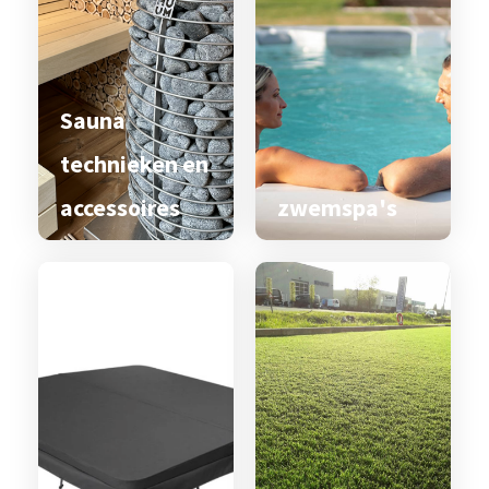
Sauna
technieken en
accessoires
zwemspa's