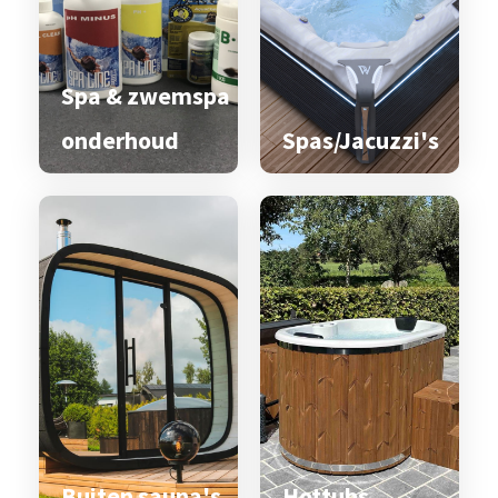
Spa & zwemspa
onderhoud
Spas/Jacuzzi's
Buiten sauna's
Hottubs