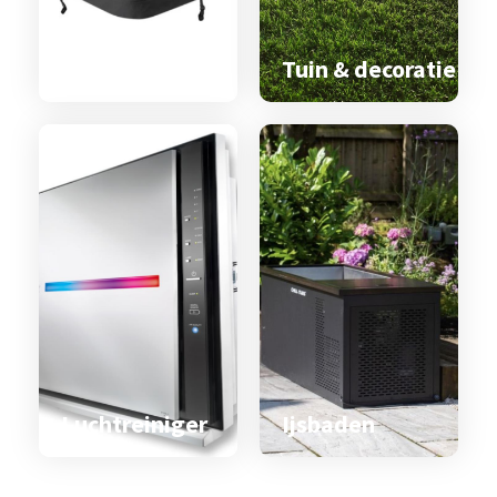
Spa & zwemspa
accessoires
Tuin & decoratie
Luchtreiniger
Ijsbaden