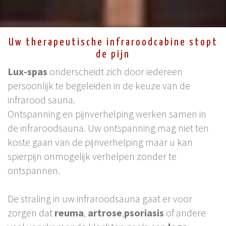
Uw therapeutische infraroodcabine stopt
de pijn
Lux-spas
onderscheidt zich door iedereen
persoonlijk te begeleiden in de keuze van de
infrarood sauna.
Ontspanning en pijnverhelping werken samen in
de infraroodsauna. Uw ontspanning mag niet ten
koste gaan van de pijnverhelping maar u kan
spierpijn onmogelijk verhelpen zonder te
ontspannen.
De straling in uw infraroodsauna gaat er voor
zorgen dat
reuma
,
artrose
,
psoriasis
of andere