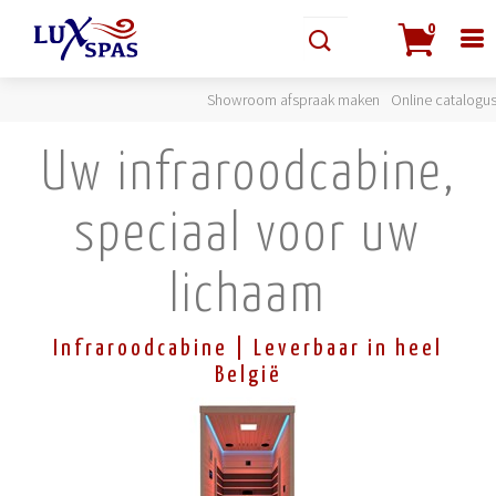
0
Showroom afspraak maken
Online catalogu
Uw infraroodcabine,
speciaal voor uw
lichaam
Infraroodcabine | Leverbaar in heel
België