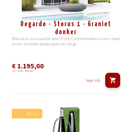
Degardo - Storus 1 - Graniet
donker
Robuust en duurzaamDe serie STORUS plantenbakken kunnen zowel
binnen als buiten worden gebruikt. Het ge
...
€ 1.195,00
incl. BTW / Recupel
Meer info
Nieuw