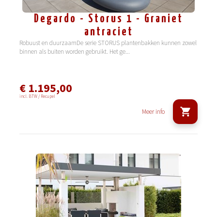
Degardo - Storus 1 - Graniet
antraciet
Robuust en duurzaamDe serie STORUS plantenbakken kunnen zowel
binnen als buiten worden gebruikt. Het ge
...
€ 1.195,00
incl. BTW / Recupel
Meer info