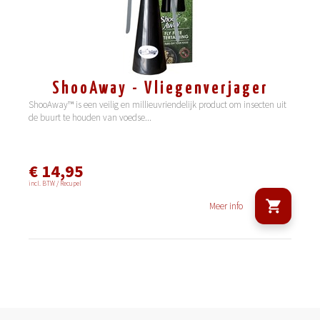
ShooAway - Vliegenverjager
ShooAway™ is een veilig en millieuvriendelijk product om insecten uit
de buurt te houden van voedse
...
€ 14,95
incl. BTW / Recupel
Meer info