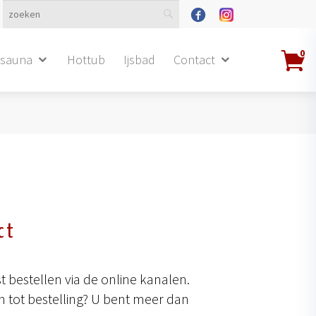
0
dsauna
Hottub
Ijsbad
Contact
s
ct
 bestellen via de online kanalen.
 tot bestelling? U bent meer dan