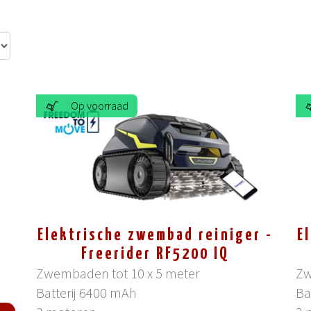
Op voorraad
Elektrische zwembad reiniger -
E
Freerider RF5200 IQ
Zwembaden tot 10 x 5 meter
Zw
Batterij 6400 mAh
Ba