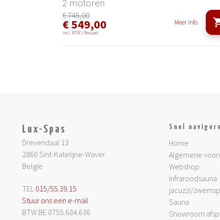
2 motoren
€ 745,00
€ 549,00
Meer info
incl. BTW / Recupel
Snel naviger
Lux-Spas
Drevendaal 13
Home
2860 Sint-Katelijne-Waver
Algemene voor
België
Webshop
Infraroodsauna
TEL
015/55.39.15
jacuzzi/zwems
Stuur ons een e-mail
Sauna
BTW BE 0755.684.636
Showroom afsp