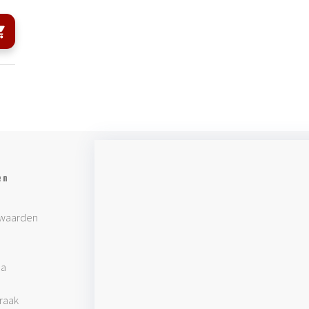
en
waarden
pa
raak