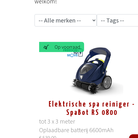
welkom!
Op voorraad
Elektrische spa reiniger -
SpaBot RS 0800
tot 3 x 3 meter
Oplaadbare batterij 6600mAh
€ 539,00