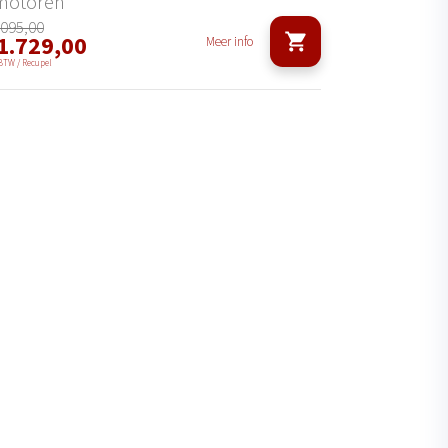
motoren
.095,00
1.729,00
Meer info
 BTW / Recupel