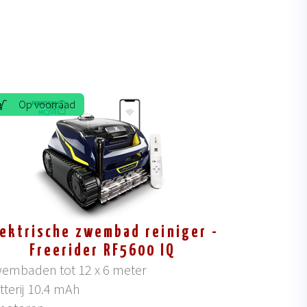
Op voorraad
lektrische zwembad reiniger -
Freerider RF5600 IQ
embaden tot 12 x 6 meter
tterij 10.4 mAh