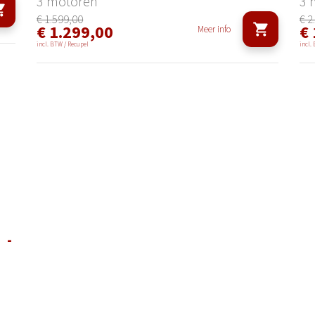
3 motoren
3 
€ 1.599,00
€ 2
€ 1.299,00
€ 
Meer info
incl. BTW / Recupel
incl.
 -