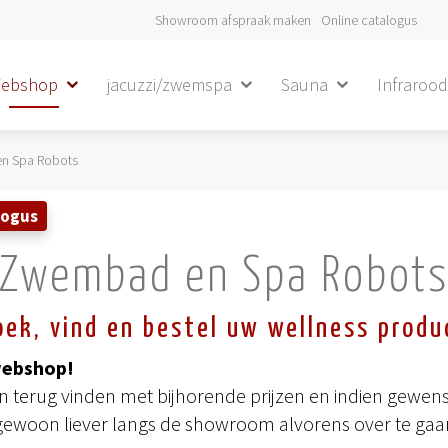
Showroom afspraak maken
Online catalogus
ebshop
jacuzzi/zwemspa
Sauna
Infraroo
n Spa Robots
logus
Zwembad en Spa Robot
oek, vind en bestel uw wellness produ
webshop!
terug vinden met bijhorende prijzen en indien gewenst
gewoon liever langs de showroom alvorens over te gaan