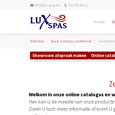
info@lux-spas.be
015/55.39.15
Home
W
Webshop
Spa & zwemspa onderhoud
Zwembad e
Showroom afspraak maken
Online cata
Z
Welkom in onze online catalogus en 
Hier kan U de meeste van onze producten 
Zoekt U toch meer informatie of komt U 