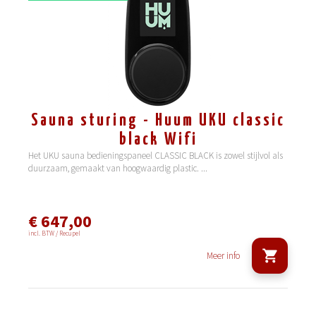
Sauna sturing - Huum UKU classic
black Wifi
Het UKU sauna bedieningspaneel CLASSIC BLACK is zowel stijlvol als
duurzaam, gemaakt van hoogwaardig plastic.
...
€ 647,00
incl. BTW / Recupel
Meer info