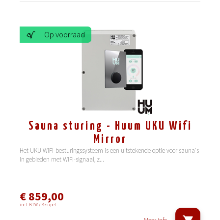
Op voorraad
Sauna sturing - Huum UKU Wifi
Mirror
Het UKU WiFi-besturingssysteem is een uitstekende optie voor sauna's
in gebieden met WiFi-signaal, z
...
€ 859,00
incl. BTW / Recupel