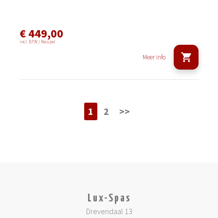
€ 449,00
incl. BTW / Recupel
Meer info
1
2
>>
Lux-Spas
Drevendaal 13