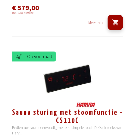
€ 579,00
incl. BTW / Recupel
Meer info
Op voorraad
Sauna sturing met stoomfunctie -
CS110C
Bedien uw sauna eenvoudig met een simpele touch!De Xafir reeks van
Harv
...