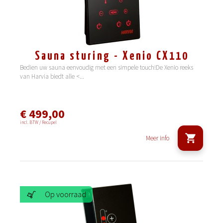
Sauna sturing - Xenio CX110
Bedien uw sauna eenvoudig met een simpele touch!De Xenio reeks
van Harvia biedt alle <
...
€ 499,00
incl. BTW / Recupel
Meer info
Op voorraad