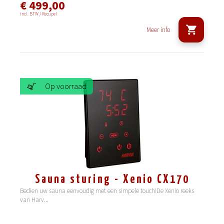
€ 499,00
incl. BTW / Recupel
Meer info
Op voorraad
Sauna sturing - Xenio CX170
Bedien uw sauna eenvoudig met een simpele touch!De Xenio reeks
van Harv
...