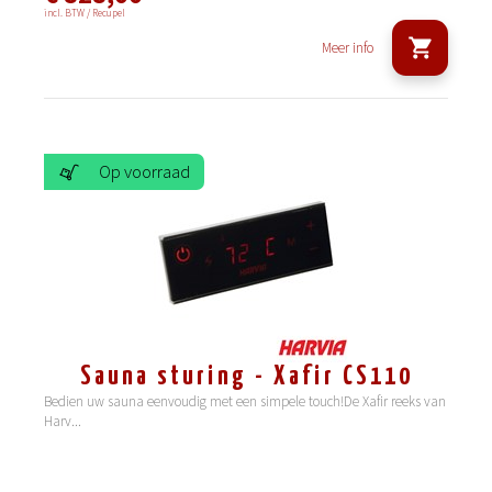
incl. BTW / Recupel
Meer info
Op voorraad
Sauna sturing - Xafir CS110
Bedien uw sauna eenvoudig met een simpele touch!De Xafir reeks van
Harv
...