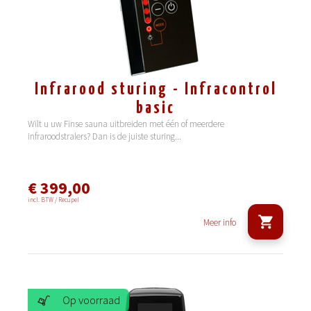
Infrarood sturing - Infracontrol
basic
Wilt u uw Finse sauna uitbreiden met één of meerdere
infraroodstralers? Dan is de juiste sturing
...
€ 399,00
incl. BTW / Recupel
Meer info
Op voorraad