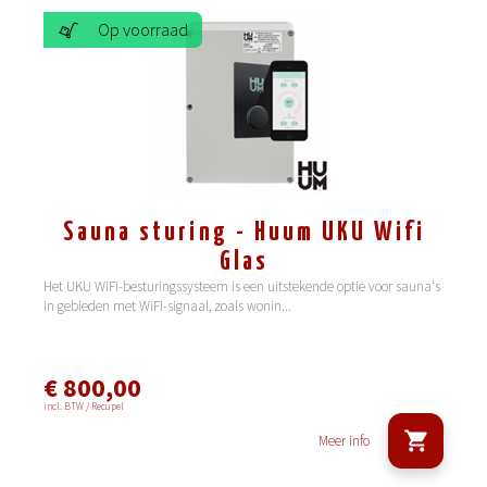
Op voorraad
Sauna sturing - Huum UKU Wifi
Glas
Het UKU WiFi-besturingssysteem is een uitstekende optie voor sauna's
in gebieden met WiFi-signaal, zoals wonin
...
€ 800,00
incl. BTW / Recupel
Meer info