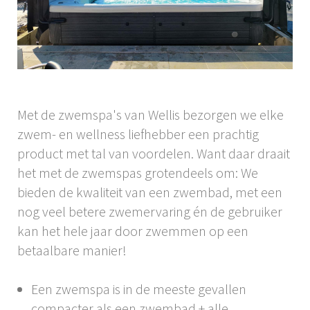
Met de zwemspa's van Wellis bezorgen we elke
zwem- en wellness liefhebber een prachtig
product met tal van voordelen. Want daar draait
het met de zwemspas grotendeels om: We
bieden de kwaliteit van een zwembad, met een
nog veel betere zwemervaring én de gebruiker
kan het hele jaar door zwemmen op een
betaalbare manier!
Een zwemspa is in de meeste gevallen
compacter als een zwembad + alle