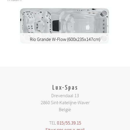
Rio Grande W-Flow (600x235x147cm)
Rio Grande W-Flow (600x235x147cm)
Lux-Spas
Drevendaal 13
2860 Sint-Katelijne-Waver
België
TEL
015/55.39.15
Stuur ons een e-mail