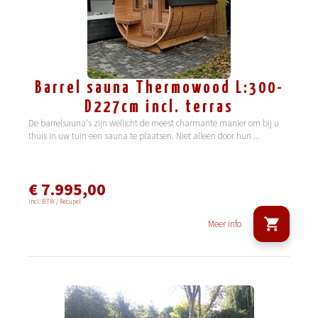
Barrel sauna Thermowood L:300-
D227cm incl. terras
De barrelsauna's zijn wellicht de meest charmante manier om bij u
thuis in uw tuin een sauna te plaatsen. Niet alleen door hun
...
€ 7.995,00
incl. BTW / Recupel
Meer info