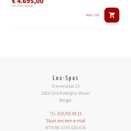
€ 4.695,00
incl. BTW / Recupel
Meer info
Lux-Spas
Drevendaal 13
2860 Sint-Katelijne-Waver
België
TEL
015/55.39.15
Stuur ons een e-mail
BTW BE 0755.684.636