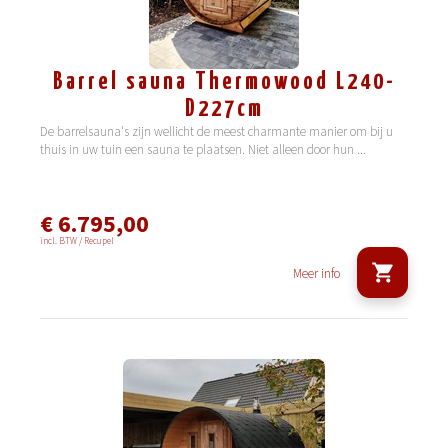
Barrel sauna Thermowood L240-
D227cm
De barrelsauna's zijn wellicht de meest charmante manier om bij u
thuis in uw tuin een sauna te plaatsen. Niet alleen door hun
...
€ 6.795,00
incl. BTW / Recupel
Meer info