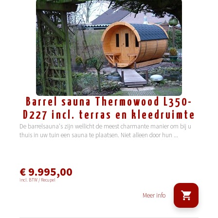
Barrel sauna Thermowood L350-
D227 incl. terras en kleedruimte
De barrelsauna's zijn wellicht de meest charmante manier om bij u
thuis in uw tuin een sauna te plaatsen. Niet alleen door hun
...
€ 9.995,00
incl. BTW / Recupel
Meer info