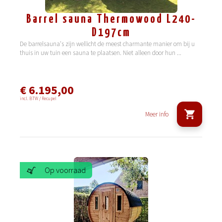
Barrel sauna Thermowood L240-
D197cm
De barrelsauna's zijn wellicht de meest charmante manier om bij u
thuis in uw tuin een sauna te plaatsen. Niet alleen door hun
...
€ 6.195,00
incl. BTW / Recupel
Meer info
Op voorraad