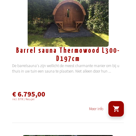
Barrel sauna Thermowood L300-
D197cm
De barrelsauna's zijn wellicht de meest charmante manier om bij u
thuis in uw tuin een sauna te plaatsen. Niet alleen door hun
...
€ 6.795,00
incl. BTW / Recupel
Meer info