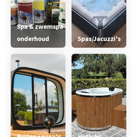
Spa & zwemspa
onderhoud
Spas/Jacuzzi's
Buiten sauna's
Hottubs