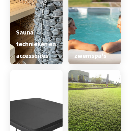
Sauna
technieken en
accessoires
zwemspa's