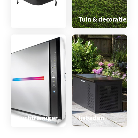
Spa & zwemspa
accessoires
Tuin & decoratie
Luchtreiniger
Ijsbaden