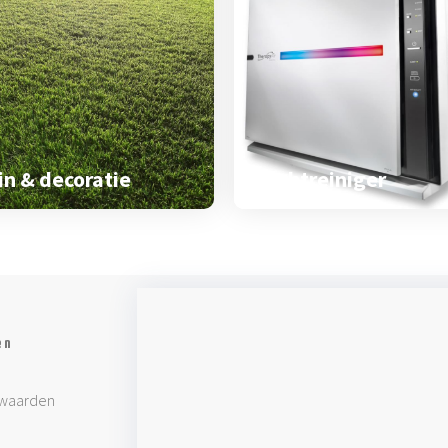
in & decoratie
Luchtreiniger
en
waarden