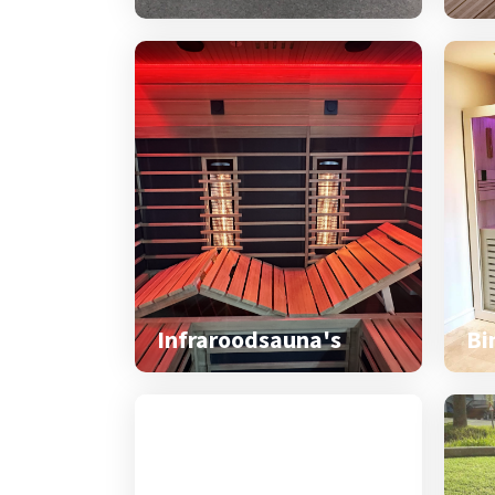
Infraroodsauna's
Bi