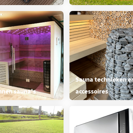
Sauna technieken e
nnen sauna's
accessoires