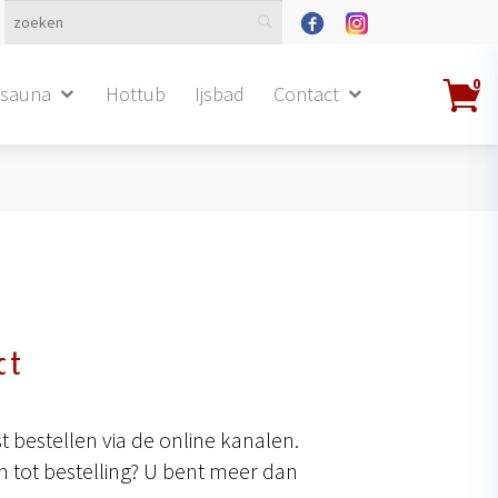
0
dsauna
Hottub
Ijsbad
Contact
ct
 bestellen via de online kanalen.
 tot bestelling? U bent meer dan