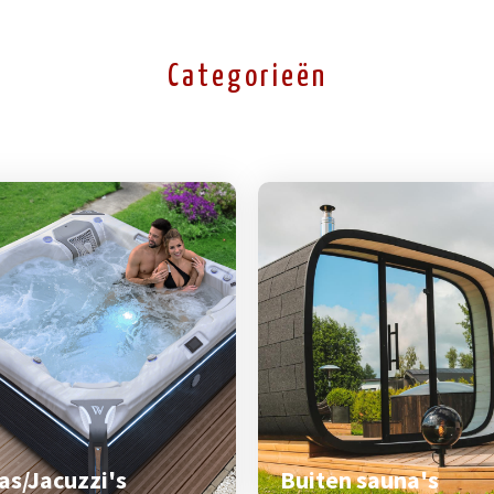
Categorieën
as/Jacuzzi's
Buiten sauna's