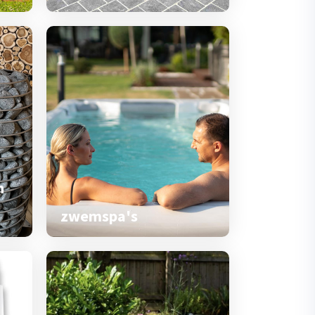
n
zwemspa's