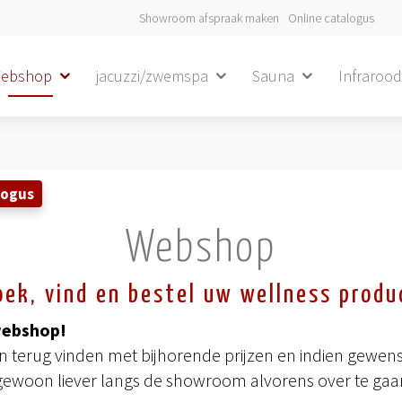
Showroom afspraak maken
Online catalogus
ebshop
jacuzzi/zwemspa
Sauna
Infraroo
logus
Webshop
oek, vind en bestel uw wellness produ
webshop!
terug vinden met bijhorende prijzen en indien gewenst
gewoon liever langs de showroom alvorens over te gaan