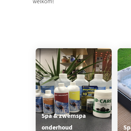
welkom!
Spa & zwemspa
onderhoud
Sp