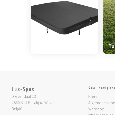
Spa & zwemspa
accessoires
Tu
Snel naviger
Lux-Spas
Drevendaal 13
Home
2860 Sint-Katelijne-Waver
Algemene voor
België
Webshop