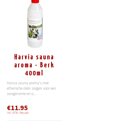
Harvia sauna
aroma - Berk
400ml
Harvia sauna aroma's met
etherische oliën zorgen voor een
aangename en o
...
€11.95
incl. BTW / Recupel