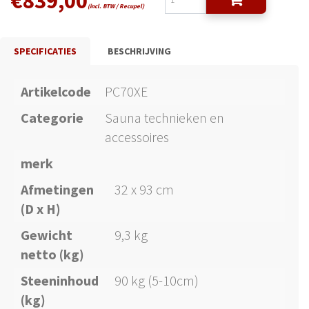
€
839,00
(incl. BTW / Recupel)
SPECIFICATIES
BESCHRIJVING
Artikelcode
PC70XE
Categorie
Sauna technieken en
accessoires
merk
Afmetingen
32 x 93 cm
(D x H)
Gewicht
9,3 kg
netto (kg)
Steeninhoud
90 kg (5-10cm)
(kg)