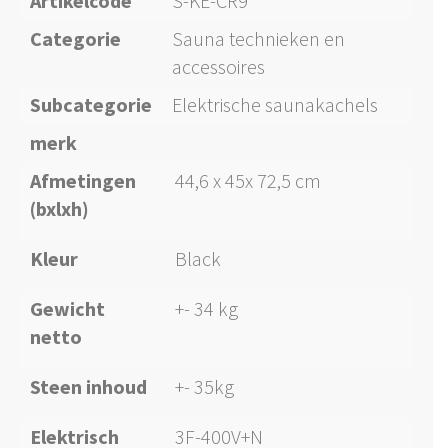
Artikelcode
S-KE-CR9
Categorie
Sauna technieken en
accessoires
Subcategorie
Elektrische saunakachels
merk
Afmetingen
44,6 x 45x 72,5 cm
(bxlxh)
Kleur
Black
Gewicht
+- 34 kg
netto
Steen inhoud
+- 35kg
Elektrisch
3F-400V+N