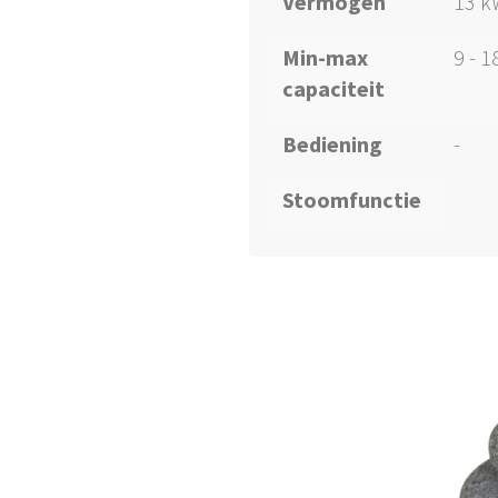
Vermogen
13 k
Min-max
9 - 
capaciteit
Bediening
-
Stoomfunctie