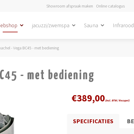
Showroom afspraak maken
Online catalogus
ebshop
jacuzzi/zwemspa
Sauna
Infraroo
achel - Vega BC45 - met bediening
BC45 - met bediening
€
389,00
(incl. BTW / Recupel)
SPECIFICATIES
BE