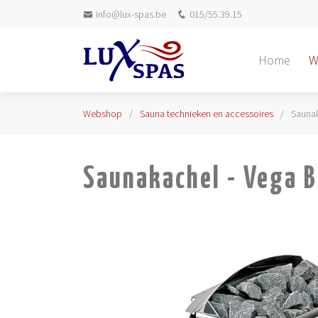
info@lux-spas.be
015/55.39.15
Home
W
Webshop
Sauna technieken en accessoires
Saunak
Saunakachel - Vega 