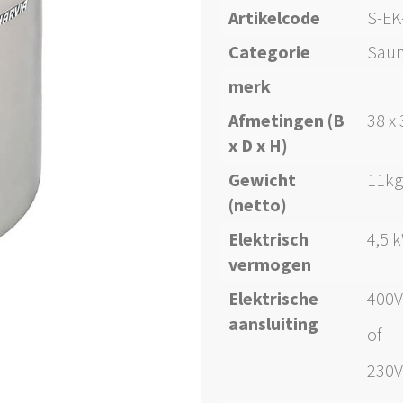
Artikelcode
S-EK
Categorie
Saun
merk
Afmetingen (B
38 x
x D x H)
Gewicht
11kg
(netto)
Elektrisch
4,5 
vermogen
Elektrische
400V
aansluiting
of
230V