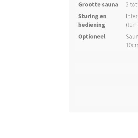
Grootte sauna
3 to
Sturing en
Inte
bediening
(tem
Optioneel
Saun
10c