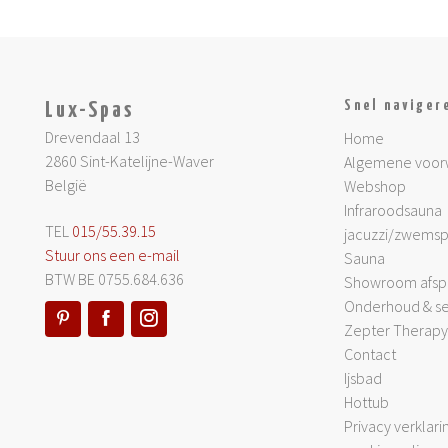
Snel naviger
Lux-Spas
Drevendaal 13
Home
2860 Sint-Katelijne-Waver
Algemene voor
België
Webshop
Infraroodsauna
TEL
015/55.39.15
jacuzzi/zwems
Stuur ons een e-mail
Sauna
BTW BE 0755.684.636
Showroom afsp
Onderhoud & se
Zepter Therapy 
Contact
Ijsbad
Hottub
Privacy verklari