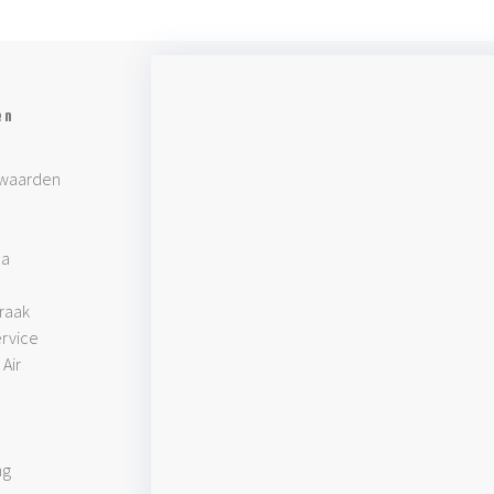
en
waarden
pa
raak
rvice
Air
ng