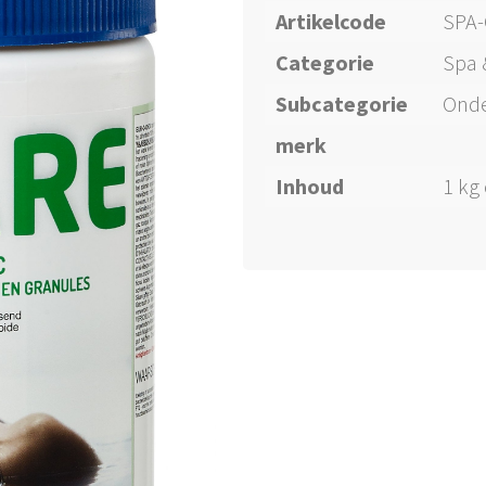
Artikelcode
SPA
Categorie
Spa 
Subcategorie
Onde
merk
Inhoud
1 kg