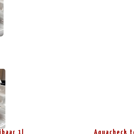
ibaar 1l
Aquacheck t