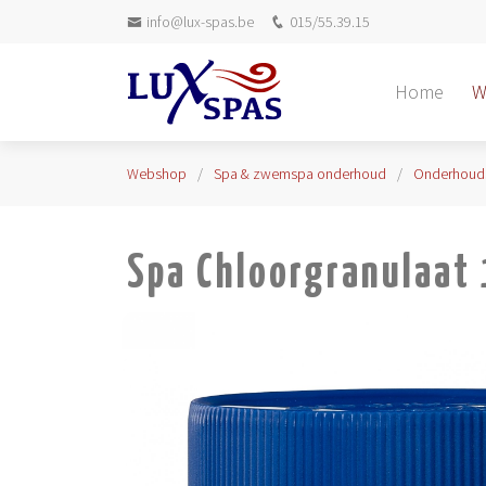
info@lux-spas.be
015/55.39.15
Home
W
Webshop
Spa & zwemspa onderhoud
Onderhoud
Spa Chloorgranulaat