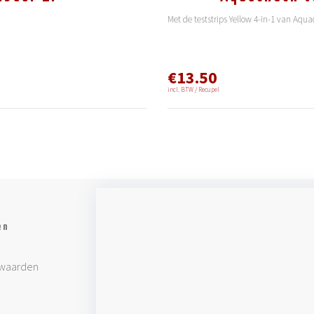
Met de teststrips Yellow 4-in-1 van Aqua
€13.50
incl. BTW / Recupel
en
waarden