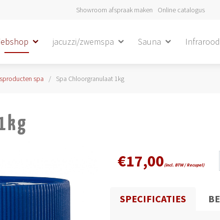
Showroom afspraak maken
Online catalogus
ebshop
jacuzzi/zwemspa
Sauna
Infraroo
sproducten spa
Spa Chloorgranulaat 1kg
 1kg
€
17,00
(incl. BTW / Recupel)
SPECIFICATIES
BE