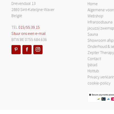
Drevendaal 13
Home
2860 Sint-Katelijne-Waver
Algemene voor
België
Webshop
Infraroodsauna
TEL
015/55.39.15
jacuzzi/zwems
Stuur ons een e-mail
Sauna
BTW BE 0755.684.636
Showroom afsp
Onderhoud & se
Zepter Therapy 
Contact
Ijsbad
Hottub
Privacy verklari
cookie-policy