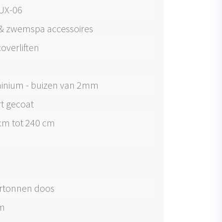
UX-06
& zwemspa accessoires
overliften
inium - buizen van 2mm
t gecoat
cm tot 240 cm
artonnen doos
m