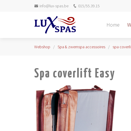
info@lux-spas.be
015/55.39.15
Home
W
Webshop
Spa & zwemspa accessoires
spa coverli
Spa coverlift Easy