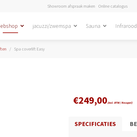
Showroom afspraak maken
Online catalogus
ebshop
jacuzzi/zwemspa
Sauna
Infraroo
ften
Spa coverlift Easy
€
249,00
(incl. BTW / Recupel)
SPECIFICATIES
BE