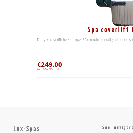
Spa coverlift 
Dit type coverlift heeft amper 30 cm ruimte nodig achter de s
€249.00
incl. BTW / Recupel
Snel naviger
Lux-Spas