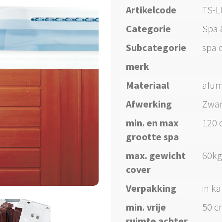
Artikelcode
TS-L
Categorie
Spa 
Subcategorie
spa c
merk
Materiaal
alum
Afwerking
Zwar
min. en max
120 
grootte spa
max. gewicht
60kg
cover
Verpakking
in k
min. vrije
50 c
ruimte achter