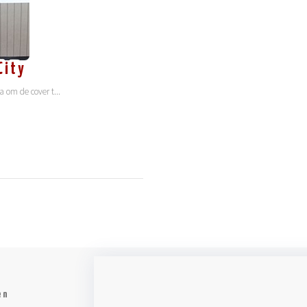
City
pa om de cover t
...
en