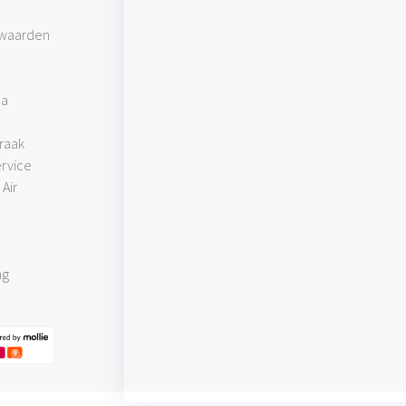
waarden
pa
raak
rvice
Air
ng