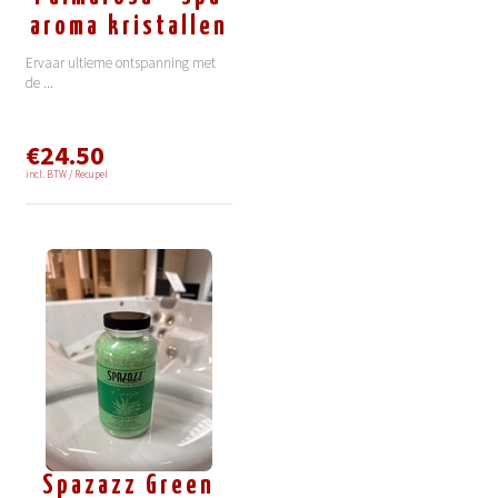
aroma kristallen
Ervaar ultieme ontspanning met
de
...
€24.50
incl. BTW / Recupel
Spazazz Green