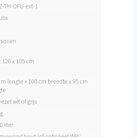
Z-TH-OFU-ext-1
ubs
rsonen
x 120 x 105 cm
cm lengte x 100 cm breedte x 95 cm
te
ezel wit of grijs
g
0 liter
mowood hout (of optioneel WPC