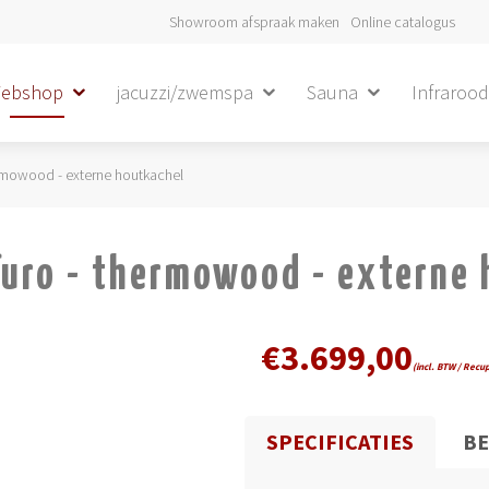
Showroom afspraak maken
Online catalogus
ebshop
jacuzzi/zwemspa
Sauna
Infraroo
rmowood - externe houtkachel
uro - thermowood - externe 
€
3.699,00
(incl. BTW / Recu
SPECIFICATIES
BE