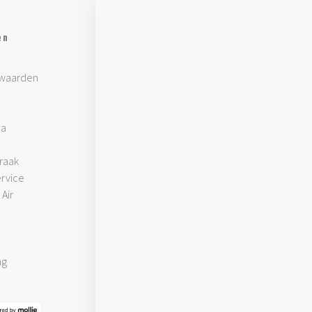
en
waarden
pa
raak
rvice
Air
ng