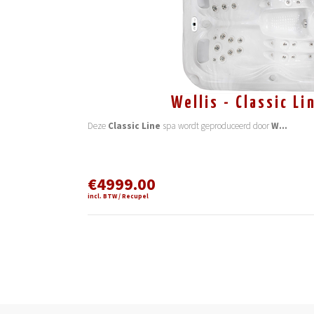
Wellis - Classic Li
Deze
Classic Line
spa wordt geproduceerd door
W
...
€4999.00
incl. BTW / Recupel