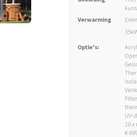
kuns
Verwarming
Exte
35kW
Optie's:
Acryl
Open
Gesl
Ther
Isola
Verli
Filte
ther
UV-d
10 x
€ 69