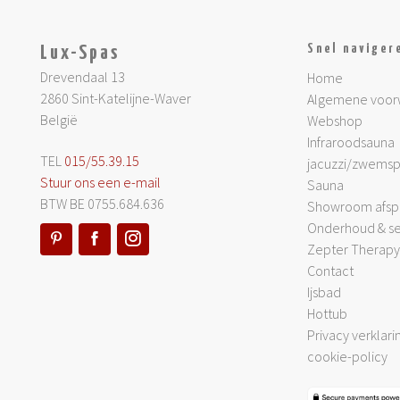
Snel naviger
Lux-Spas
Drevendaal 13
Home
2860 Sint-Katelijne-Waver
Algemene voor
België
Webshop
Infraroodsauna
TEL
015/55.39.15
jacuzzi/zwems
Stuur ons een e-mail
Sauna
BTW BE 0755.684.636
Showroom afsp
Onderhoud & se
Zepter Therapy 
Contact
Ijsbad
Hottub
Privacy verklari
cookie-policy