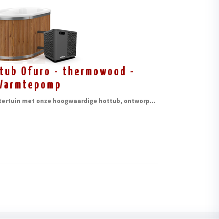
tub Ofuro - thermowood -
Warmtepomp
htertuin met onze hoogwaardige hottub, ontworp
...