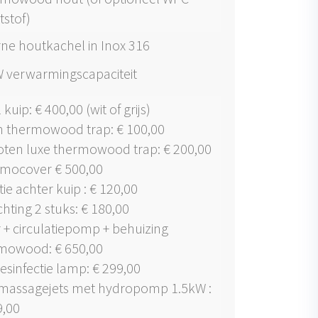
tstof)
rne houtkachel in Inox 316
 verwarmingscapaciteit
 kuip: € 400,00 (wit of grijs)
 thermowood trap: € 100,00
oten luxe thermowood trap: € 200,00
mocover € 500,00
tie achter kuip : € 120,00
chting 2 stuks: € 180,00
r + circulatiepomp + behuizing
mowood: € 650,00
esinfectie lamp: € 299,00
 massagejets met hydropomp 1.5kW :
9,00