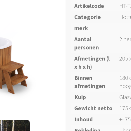
Artikelcode
HT-T
Categorie
Hott
merk
Aantal
2 pe
personen
Afmetingen (l
205 
x b x h)
Binnen
180 
afmetingen
hoog
Kuip
Glasv
Gewicht netto
175k
Inhoud
+- 75
Bekleding
Ther