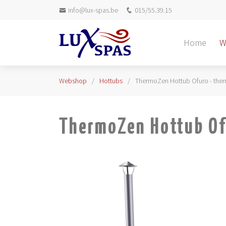
info@lux-spas.be
015/55.39.15
Home
W
Webshop
Hottubs
ThermoZen Hottub Ofuro - the
ThermoZen Hottub Of