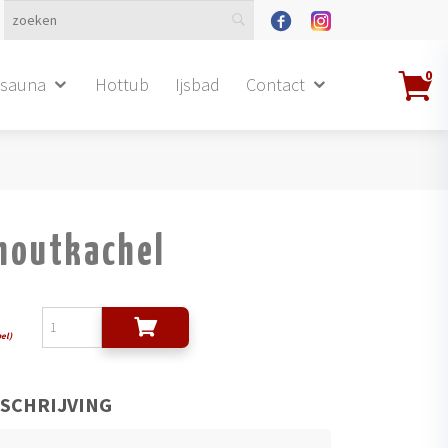
0
dsauna
Hottub
Ijsbad
Contact
houtkachel
pel)
SCHRIJVING