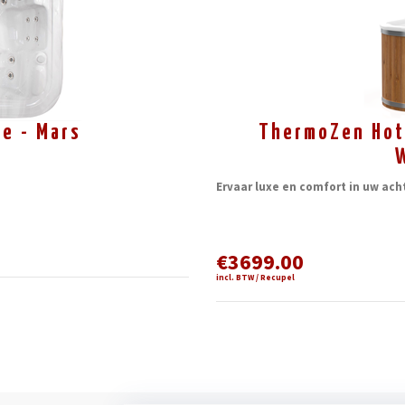
ne - Mars
ThermoZen Hot
Ervaar luxe en comfort in uw ac
€3699.00
incl. BTW / Recupel