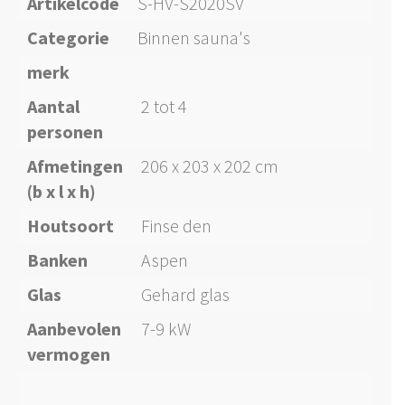
Artikelcode
S-HV-S2020SV
Categorie
Binnen sauna's
merk
Aantal
2 tot 4
personen
Afmetingen
206 x 203 x 202 cm
(b x l x h)
Houtsoort
Finse den
Banken
Aspen
Glas
Gehard glas
Aanbevolen
7-9 kW
vermogen