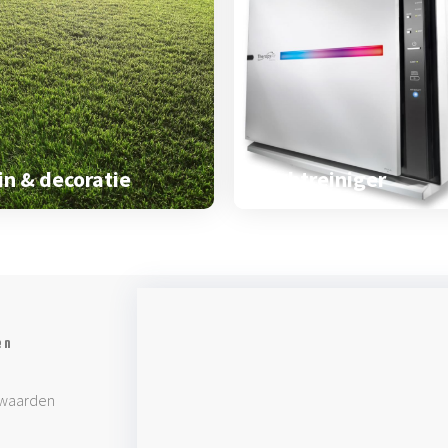
in & decoratie
Luchtreiniger
en
waarden