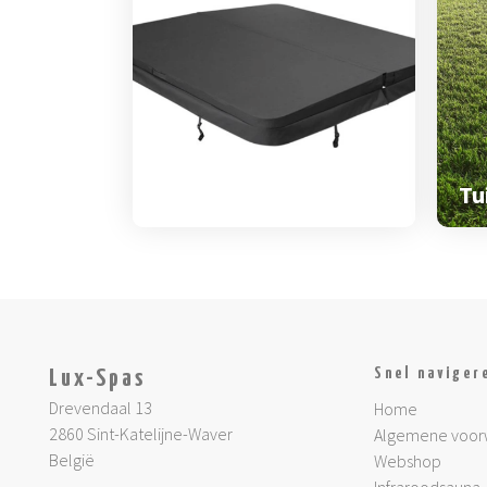
Spa & zwemspa
accessoires
Tu
Snel naviger
Lux-Spas
Drevendaal 13
Home
2860 Sint-Katelijne-Waver
Algemene voor
België
Webshop