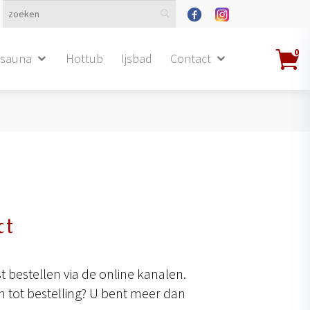
0
dsauna
Hottub
Ijsbad
Contact
ct
 bestellen via de online kanalen.
 tot bestelling? U bent meer dan