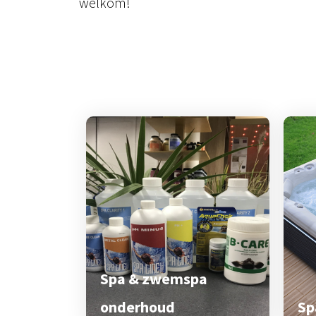
welkom!
Spa & zwemspa
onderhoud
Sp