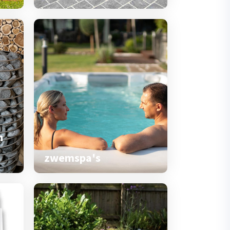
n
zwemspa's