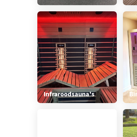
Infraroodsauna's
Bi