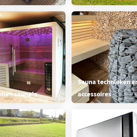
Sauna technieken e
nnen sauna's
accessoires