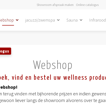
Showroom afspraak maken
Online catalogus
ebshop
jacuzzi/zwemspa
Sauna
Infraroo
logus
Webshop
oek, vind en bestel uw wellness produ
webshop!
terug vinden met bijhorende prijzen en indien gewenst
gewoon liever langs de showroom alvorens over te gaan