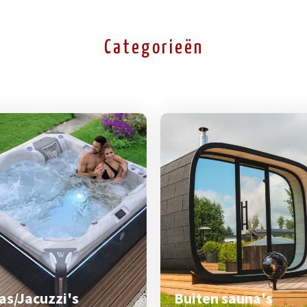
Categorieën
as/Jacuzzi's
Buiten sauna's