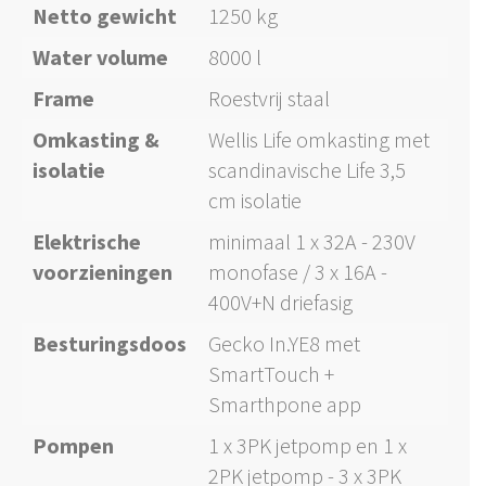
Netto gewicht
1250 kg
Water volume
8000 l
Frame
Roestvrij staal
Omkasting &
Wellis Life omkasting met
isolatie
scandinavische Life 3,5
cm isolatie
Elektrische
minimaal 1 x 32A - 230V
voorzieningen
monofase / 3 x 16A -
400V+N driefasig
Besturingsdoos
Gecko In.YE8 met
SmartTouch +
Smarthpone app
Pompen
1 x 3PK jetpomp en 1 x
2PK jetpomp - 3 x 3PK