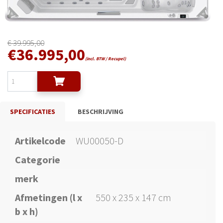
€
39.995,00
€
36.995,00
(incl. BTW / Recupel)
SPECIFICATIES
BESCHRIJVING
Artikelcode
WU00050-D
Categorie
merk
Afmetingen (l x
550 x 235 x 147 cm
b x h)