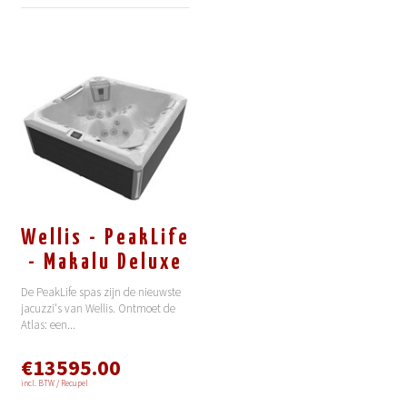
Wellis - PeakLife
- Makalu Deluxe
De PeakLife spas zijn de nieuwste
jacuzzi's van Wellis. Ontmoet de
Atlas: een
...
€13595.00
incl. BTW / Recupel