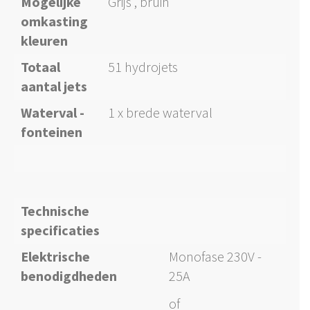
Mogelijke
Grijs , bruin
omkasting
kleuren
Totaal
51 hydrojets
aantal jets
Waterval -
1 x brede waterval
fonteinen
Technische
specificaties
Elektrische
Monofase 230V -
benodigdheden
25A
of