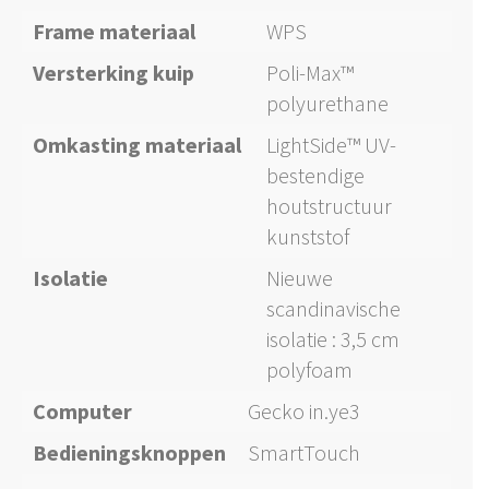
Frame materiaal
WPS
Versterking kuip
Poli-Max™
polyurethane
Omkasting materiaal
LightSide™ UV-
bestendige
houtstructuur
kunststof
Isolatie
Nieuwe
scandinavische
isolatie : 3,5 cm
polyfoam
Computer
Gecko in.ye3
Bedieningsknoppen
SmartTouch