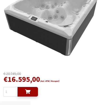
€
20.745,00
€
16.595,00
(incl. BTW / Recupel)