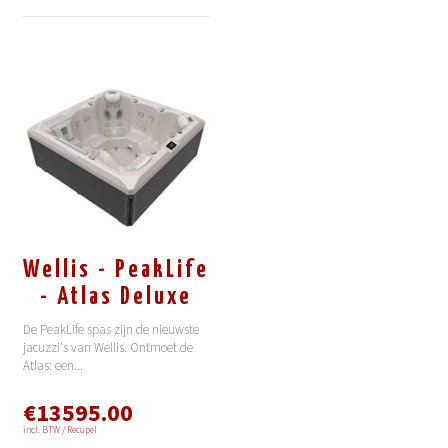
Wellis - PeakLife
- Atlas Deluxe
De PeakLife spas zijn de nieuwste
jacuzzi's van Wellis. Ontmoet de
Atlas: een
...
€13595.00
incl. BTW / Recupel