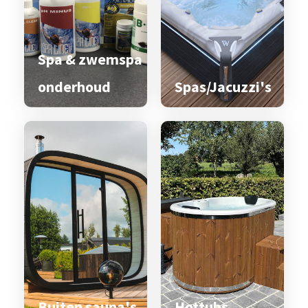
Spa & zwemspa
onderhoud
Spas/Jacuzzi's
Buiten sauna's
Hottubs