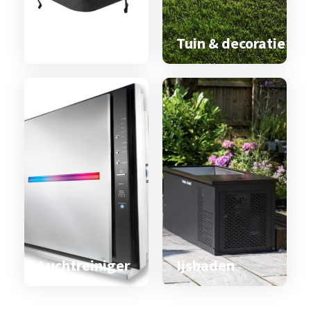
Spa & zwemspa
accessoires
Tuin & decoratie
Luchtreiniger
Ijsbaden