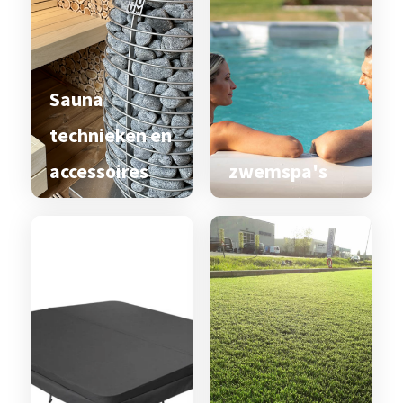
Sauna
technieken en
accessoires
zwemspa's