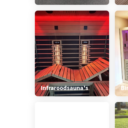
Infraroodsauna's
Bi