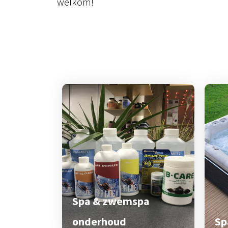
welkom!
Spa & zwemspa
onderhoud
Sp