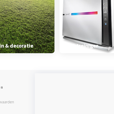
in & decoratie
Luchtreiniger
en
waarden