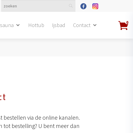
0
dsauna
Hottub
Ijsbad
Contact
ct
 bestellen via de online kanalen.
 tot bestelling? U bent meer dan