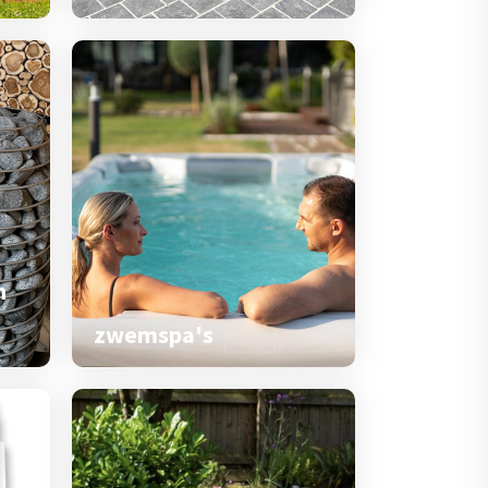
n
zwemspa's