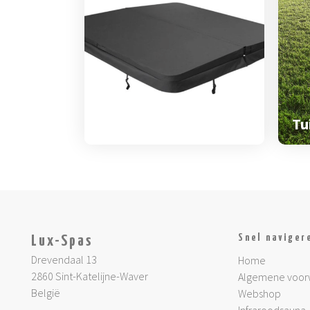
Spa & zwemspa
accessoires
Tu
Snel naviger
Lux-Spas
Drevendaal 13
Home
2860 Sint-Katelijne-Waver
Algemene voor
België
Webshop