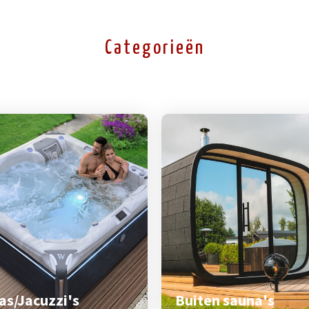
Categorieën
as/Jacuzzi's
Buiten sauna's