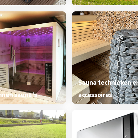
Sauna technieken e
nnen sauna's
accessoires