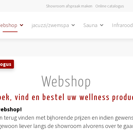
Showroom afspraak maken
Online catalogus
ebshop
jacuzzi/zwemspa
Sauna
Infraroo
logus
Webshop
oek, vind en bestel uw wellness produ
webshop!
terug vinden met bijhorende prijzen en indien gewenst
gewoon liever langs de showroom alvorens over te gaan