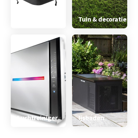
Spa & zwemspa
accessoires
Tuin & decoratie
Luchtreiniger
Ijsbaden