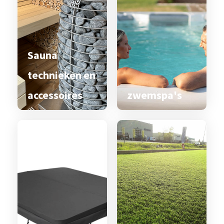
Sauna
technieken en
accessoires
zwemspa's