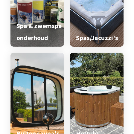
Spa & zwemspa
onderhoud
Spas/Jacuzzi's
Buiten sauna's
Hottubs