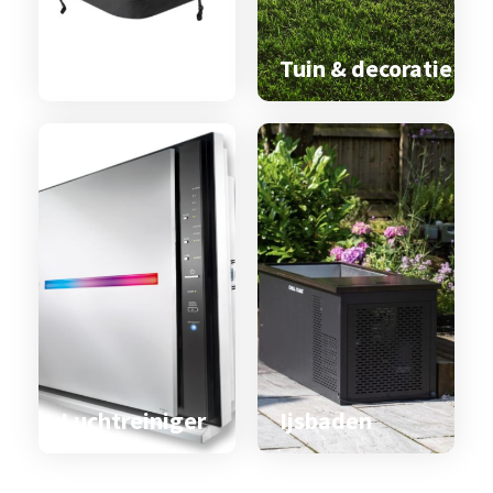
Spa & zwemspa
accessoires
Tuin & decoratie
Luchtreiniger
Ijsbaden