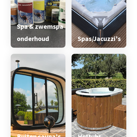
Spa & zwemspa
onderhoud
Spas/Jacuzzi's
Buiten sauna's
Hottubs