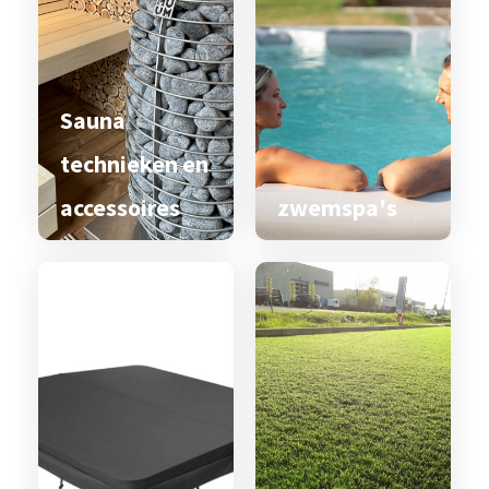
Sauna
technieken en
accessoires
zwemspa's