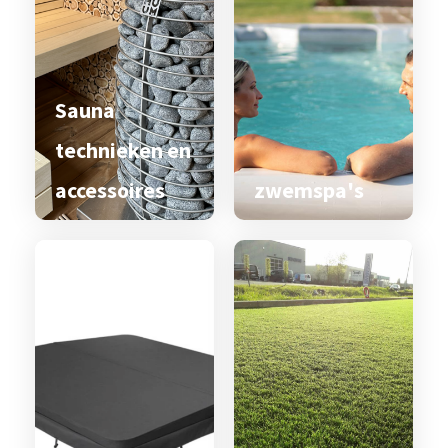
Sauna
technieken en
accessoires
zwemspa's