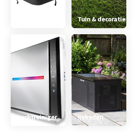
Spa & zwemspa
accessoires
Tuin & decoratie
Luchtreiniger
Ijsbaden