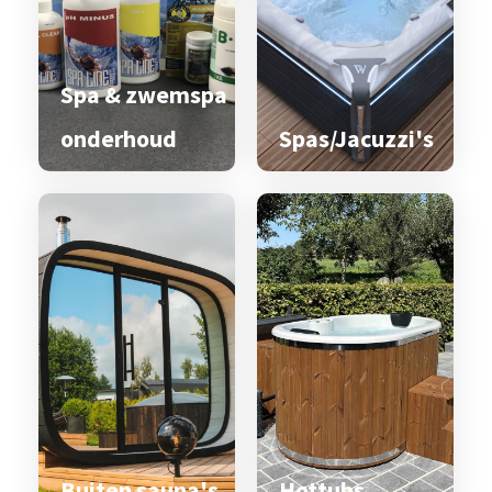
Spa & zwemspa
onderhoud
Spas/Jacuzzi's
Buiten sauna's
Hottubs