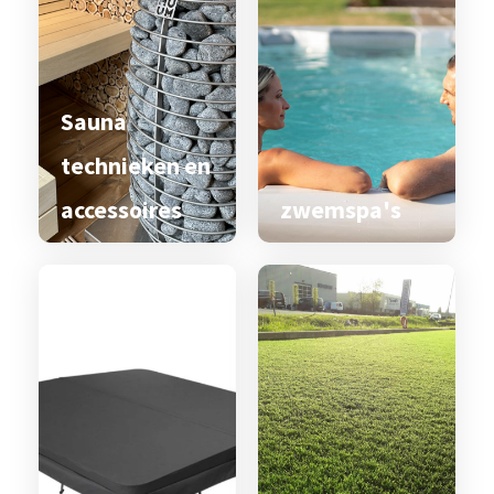
Sauna
technieken en
accessoires
zwemspa's