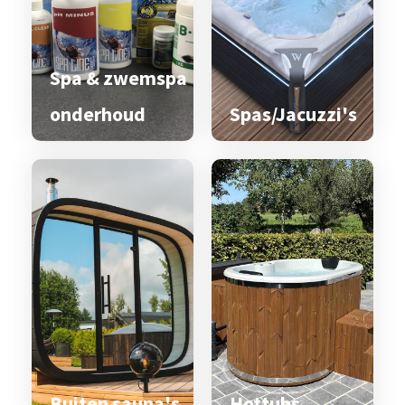
Spa & zwemspa
onderhoud
Spas/Jacuzzi's
Buiten sauna's
Hottubs