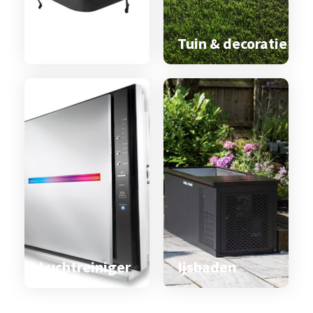
Spa & zwemspa
accessoires
Tuin & decoratie
Luchtreiniger
Ijsbaden