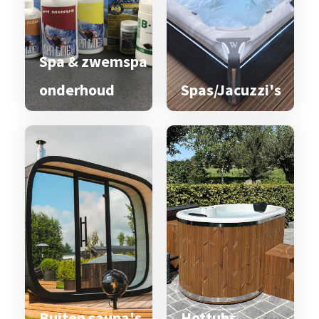
Spa & zwemspa
onderhoud
Spas/Jacuzzi's
Buiten sauna's
Hottubs