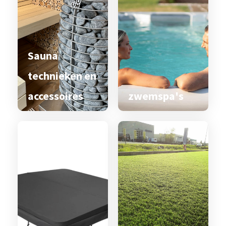
Sauna
technieken en
accessoires
zwemspa's