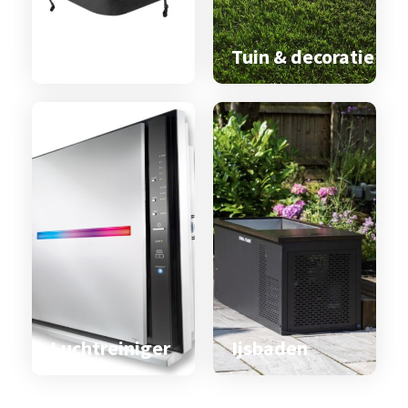
Spa & zwemspa
accessoires
Tuin & decoratie
Luchtreiniger
Ijsbaden