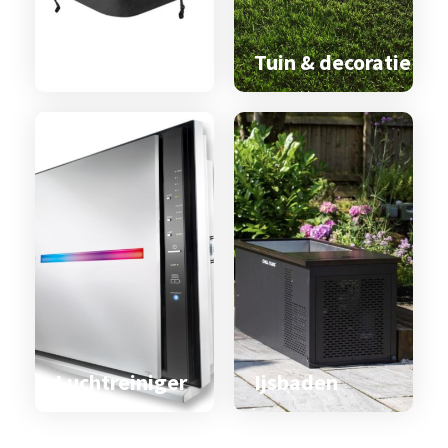
Spa & zwemspa
accessoires
Tuin & decoratie
Luchtreiniger
Ijsbaden