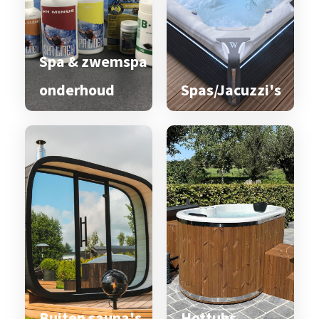
Spa & zwemspa
onderhoud
Spas/Jacuzzi's
Buiten sauna's
Hottubs