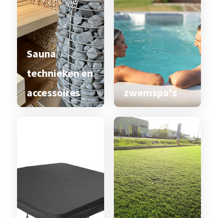
Sauna
technieken en
accessoires
zwemspa's