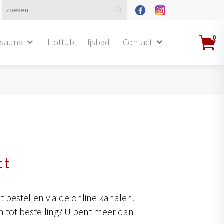
0
dsauna
Hottub
Ijsbad
Contact
ct
 bestellen via de online kanalen.
 tot bestelling? U bent meer dan