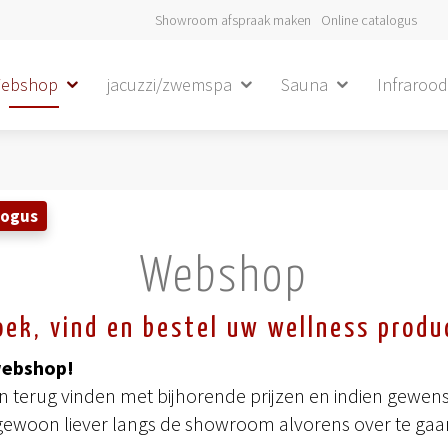
Showroom afspraak maken
Online catalogus
ebshop
jacuzzi/zwemspa
Sauna
Infraroo
logus
Webshop
oek, vind en bestel uw wellness produ
webshop!
terug vinden met bijhorende prijzen en indien gewenst
gewoon liever langs de showroom alvorens over te gaan