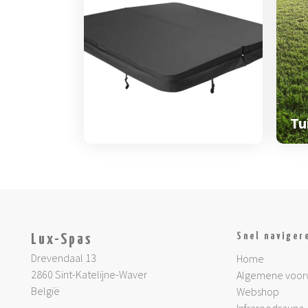
Spa & zwemspa
accessoires
Tu
Snel naviger
Lux-Spas
Drevendaal 13
Home
2860 Sint-Katelijne-Waver
Algemene voor
België
Webshop