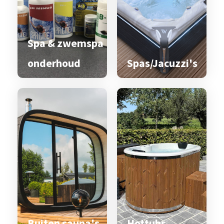
Spa & zwemspa
onderhoud
Spas/Jacuzzi's
Buiten sauna's
Hottubs