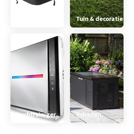
Spa & zwemspa
accessoires
Tuin & decoratie
Luchtreiniger
Ijsbaden