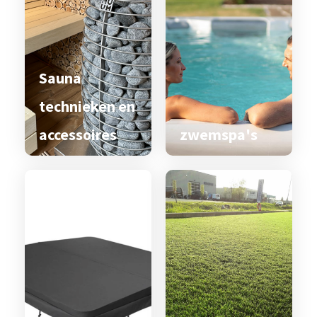
Sauna
technieken en
accessoires
zwemspa's